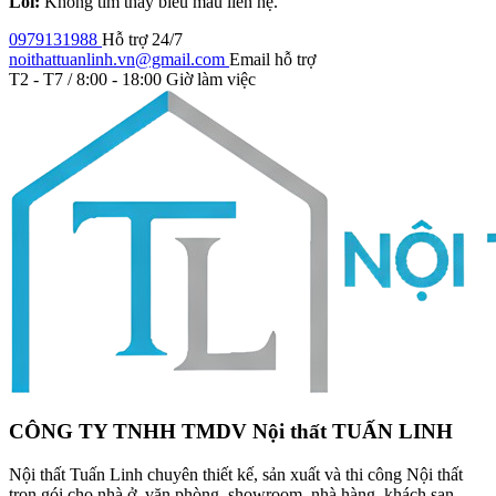
Lỗi:
Không tìm thấy biểu mẫu liên hệ.
0979131988
Hỗ trợ 24/7
noithattuanlinh.vn@gmail.com
Email hỗ trợ
T2 - T7 / 8:00 - 18:00
Giờ làm việc
CÔNG TY TNHH TMDV Nội thất TUẤN LINH
Nội thất Tuấn Linh chuyên thiết kế, sản xuất và thi công Nội thất
trọn gói cho nhà ở, văn phòng, showroom, nhà hàng, khách sạn…