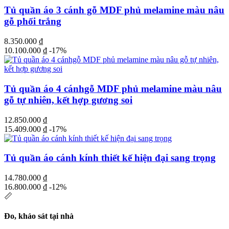
Tủ quần áo 3 cánh gỗ MDF phủ melamine màu nâu
gỗ phối trắng
8.350.000
₫
10.100.000
₫
-17%
Tủ quần áo 4 cánhgỗ MDF phủ melamine màu nâu
gỗ tự nhiên, kết hợp gương soi
12.850.000
₫
15.409.000
₫
-17%
Tủ quần áo cánh kính thiết kế hiện đại sang trọng
14.780.000
₫
16.800.000
₫
-12%
📏
Đo, khảo sát tại nhà