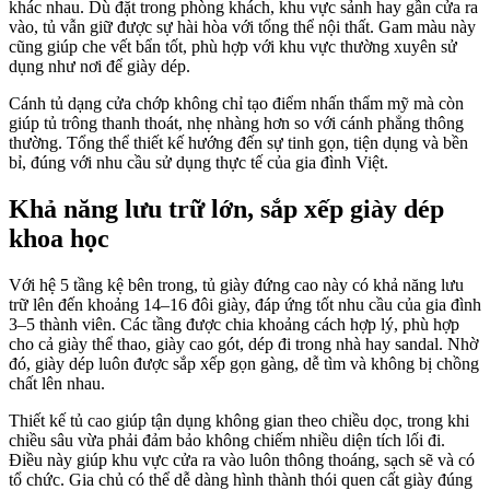
khác nhau. Dù đặt trong phòng khách, khu vực sảnh hay gần cửa ra
vào, tủ vẫn giữ được sự hài hòa với tổng thể nội thất. Gam màu này
cũng giúp che vết bẩn tốt, phù hợp với khu vực thường xuyên sử
dụng như nơi để giày dép.
Cánh tủ dạng cửa chớp không chỉ tạo điểm nhấn thẩm mỹ mà còn
giúp tủ trông thanh thoát, nhẹ nhàng hơn so với cánh phẳng thông
thường. Tổng thể thiết kế hướng đến sự tinh gọn, tiện dụng và bền
bỉ, đúng với nhu cầu sử dụng thực tế của gia đình Việt.
Khả năng lưu trữ lớn, sắp xếp giày dép
khoa học
Với hệ 5 tầng kệ bên trong, tủ giày đứng cao này có khả năng lưu
trữ lên đến khoảng 14–16 đôi giày, đáp ứng tốt nhu cầu của gia đình
3–5 thành viên. Các tầng được chia khoảng cách hợp lý, phù hợp
cho cả giày thể thao, giày cao gót, dép đi trong nhà hay sandal. Nhờ
đó, giày dép luôn được sắp xếp gọn gàng, dễ tìm và không bị chồng
chất lên nhau.
Thiết kế tủ cao giúp tận dụng không gian theo chiều dọc, trong khi
chiều sâu vừa phải đảm bảo không chiếm nhiều diện tích lối đi.
Điều này giúp khu vực cửa ra vào luôn thông thoáng, sạch sẽ và có
tổ chức. Gia chủ có thể dễ dàng hình thành thói quen cất giày đúng