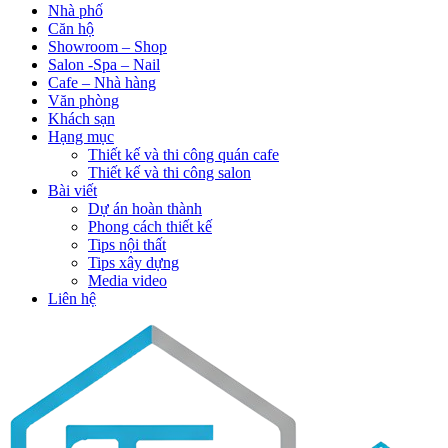
Nhà phố
Căn hộ
Showroom – Shop
Salon -Spa – Nail
Cafe – Nhà hàng
Văn phòng
Khách sạn
Hạng mục
Thiết kế và thi công quán cafe
Thiết kế và thi công salon
Bài viết
Dự án hoàn thành
Phong cách thiết kế
Tips nội thất
Tips xây dựng
Media video
Liên hệ