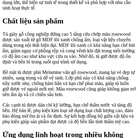
dụng lớn, thể hiện sự tinh tế trong thiết kế và phù hợp với nhu cầu
sinh hoạt thực tế.
Chất liệu sản phẩm
Tủ giày gỗ công nghiệp đứng cao 5 tầng cửa chớp màu rosewood
được sản xuất từ gỗ MDF lõi xanh chống ẩm, loại vật liệu chuyên
dùng trong nội thất hiện đại. MDF lõi xanh có khả năng hạn chế hút
ẩm, giảm nguy cơ phồng rộp và cong vênh khi đặt trong môi trường
có độ ẩm cao như khu vực cửa ra vào. Nhờ đó, tủ giữ được độ ổn
định và bền bỉ trong suốt quá trình sử dụng.
Bề mặt tủ được phủ Melamine vân gỗ rosewood, mang lại vẻ đẹp tự
nhiên, sang trọng và dễ vệ sinh. Lớp phủ này có khả năng chống
trầy xước nhẹ, chống bám bẩn và hạn chế phai màu, giúp tủ luôn
giữ được vẻ ngoài mới mẻ. Màu rosewood cũng giúp không gian trở
nên ấm áp và có chiều sâu hơn.
Các cạnh tủ được dán chỉ kỹ lưỡng, hạn chế thấm nước và tăng độ
bền. Hệ bản lề, phụ kiện kim loại sử dụng loại chất lượng cao, đảm
bảo đóng mở êm ái và ổn định. Sự kết hợp đồng bộ giữa vật liệu và
phụ kiện giúp sản phẩm đạt được cả độ bền lẫn tính thẩm mỹ cao.
Ứng dụng linh hoạt trong nhiều không