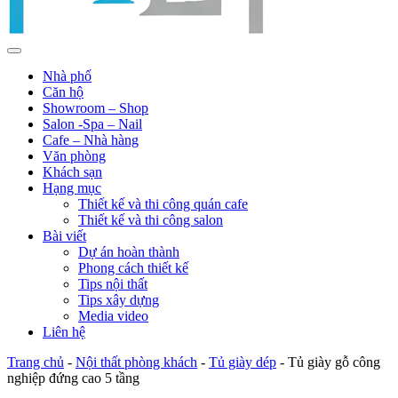
Nhà phố
Căn hộ
Showroom – Shop
Salon -Spa – Nail
Cafe – Nhà hàng
Văn phòng
Khách sạn
Hạng mục
Thiết kế và thi công quán cafe
Thiết kế và thi công salon
Bài viết
Dự án hoàn thành
Phong cách thiết kế
Tips nội thất
Tips xây dựng
Media video
Liên hệ
Trang chủ
-
Nội thất phòng khách
-
Tủ giày dép
-
Tủ giày gỗ công
nghiệp đứng cao 5 tầng