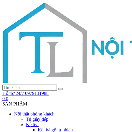
Hỗ trợ 24/7
0979131988
0
0
SẢN PHẨM
Nội thất phòng khách
Tủ giày dép
Kệ tivi
Kệ tivi gỗ tự nhiên