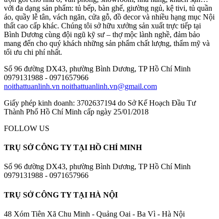
với đa dạng sản phẩm: tủ bếp, bàn ghế, giường ngủ, kệ tivi, tủ quần
áo, quầy lễ tân, vách ngăn, cửa gỗ, đồ decor và nhiều hạng mục Nội
thất cao cấp khác. Chúng tôi sở hữu xưởng sản xuất trực tiếp tại
Bình Dương cùng đội ngũ kỹ sư – thợ mộc lành nghề, đảm bảo
mang đến cho quý khách những sản phẩm chất lượng, thẩm mỹ và
tối ưu chi phí nhất.
Số 96 đường DX43, phường Bình Dương, TP Hồ Chí Minh
0979131988 - 0971657966
noithattuanlinh.vn
noithattuanlinh.vn@gmail.com
Giấy phép kinh doanh: 3702637194 do Sở Kế Hoạch Đầu Tư
Thành Phố Hồ Chí Minh cấp ngày 25/01/2018
FOLLOW US
TRỤ SỞ CÔNG TY TẠI HỒ CHÍ MINH
Số 96 đường DX43, phường Bình Dương, TP Hồ Chí Minh
0979131988 - 0971657966
TRỤ SỞ CÔNG TY TẠI HÀ NỘI
48 Xóm Tiên Xã Chu Minh - Quảng Oai - Ba Vì - Hà Nội