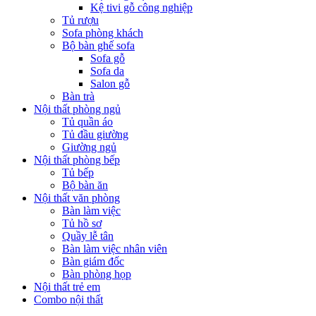
Kệ tivi gỗ công nghiệp
Tủ rượu
Sofa phòng khách
Bộ bàn ghế sofa
Sofa gỗ
Sofa da
Salon gỗ
Bàn trà
Nội thất phòng ngủ
Tủ quần áo
Tủ đầu giường
Giường ngủ
Nội thất phòng bếp
Tủ bếp
Bộ bàn ăn
Nội thất văn phòng
Bàn làm việc
Tủ hồ sơ
Quầy lễ tân
Bàn làm việc nhân viên
Bàn giám đốc
Bàn phòng họp
Nội thất trẻ em
Combo nội thất