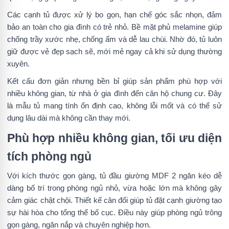
Các cạnh tủ được xử lý bo gọn, hạn chế góc sắc nhọn, đảm
bảo an toàn cho gia đình có trẻ nhỏ. Bề mặt phủ melamine giúp
chống trầy xước nhẹ, chống ẩm và dễ lau chùi. Nhờ đó, tủ luôn
giữ được vẻ đẹp sạch sẽ, mới mẻ ngay cả khi sử dụng thường
xuyên.
Kết cấu đơn giản nhưng bền bỉ giúp sản phẩm phù hợp với
nhiều không gian, từ nhà ở gia đình đến căn hộ chung cư. Đây
là mẫu tủ mang tính ổn định cao, không lỗi mốt và có thể sử
dụng lâu dài mà không cần thay mới.
Phù hợp nhiều không gian, tối ưu diện
tích phòng ngủ
Với kích thước gọn gàng, tủ đầu giường MDF 2 ngăn kéo dễ
dàng bố trí trong phòng ngủ nhỏ, vừa hoặc lớn mà không gây
cảm giác chật chội. Thiết kế cân đối giúp tủ đặt cạnh giường tạo
sự hài hòa cho tổng thể bố cục. Điều này giúp phòng ngủ trông
gọn gàng, ngăn nắp và chuyên nghiệp hơn.