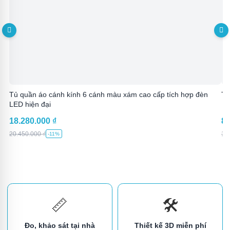
Tủ quần áo cánh kính 6 cánh màu xám cao cấp tích hợp đèn
Tủ
LED hiện đại
18.280.000
₫
8.
20.450.000
₫
10
-11%
📏
🛠️
Đo, khảo sát tại nhà
Thiết kế 3D miễn phí