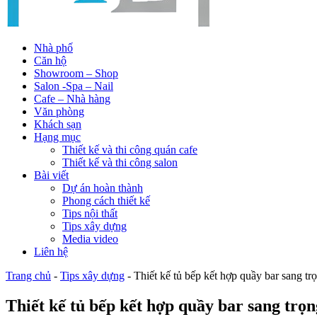
Nhà phố
Căn hộ
Showroom – Shop
Salon -Spa – Nail
Cafe – Nhà hàng
Văn phòng
Khách sạn
Hạng mục
Thiết kế và thi công quán cafe
Thiết kế và thi công salon
Bài viết
Dự án hoàn thành
Phong cách thiết kế
Tips nội thất
Tips xây dựng
Media video
Liên hệ
Trang chủ
-
Tips xây dựng
-
Thiết kế tủ bếp kết hợp quầy bar sang tr
Thiết kế tủ bếp kết hợp quầy bar sang trọ