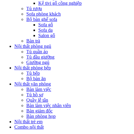
Kệ tivi gỗ công nghiệp
Tủ rượu
Sofa phòng khách
Bộ bàn ghế sofa
Sofa gỗ
Sofa da
Salon gỗ
Bàn trà
Nội thất phòng ngủ
Tủ quần áo
Tủ đầu giường
Giường ngủ
Nội thất phòng bếp
Tủ bếp
Bộ bàn ăn
Nội thất văn phòng
Bàn làm việc
Tủ hồ sơ
Quầy lễ tân
Bàn làm việc nhân viên
Bàn giám đốc
Bàn phòng họp
Nội thất trẻ em
Combo nội thất