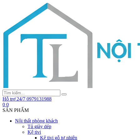
Hỗ trợ 24/7
0979131988
0
0
SẢN PHẨM
Nội thất phòng khách
Tủ giày dép
Kệ tivi
Kệ tivi gỗ tự nhiên