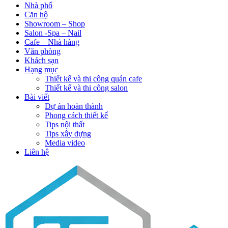
Nhà phố
Căn hộ
Showroom – Shop
Salon -Spa – Nail
Cafe – Nhà hàng
Văn phòng
Khách sạn
Hạng mục
Thiết kế và thi công quán cafe
Thiết kế và thi công salon
Bài viết
Dự án hoàn thành
Phong cách thiết kế
Tips nội thất
Tips xây dựng
Media video
Liên hệ