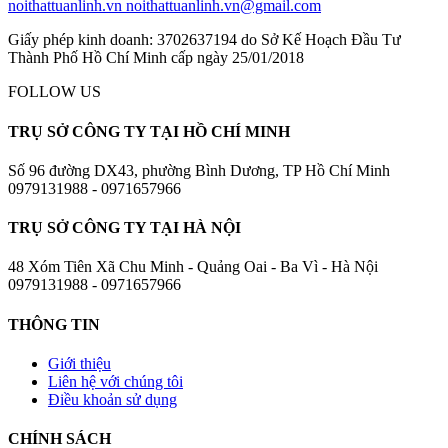
noithattuanlinh.vn
noithattuanlinh.vn@gmail.com
Giấy phép kinh doanh: 3702637194 do Sở Kế Hoạch Đầu Tư
Thành Phố Hồ Chí Minh cấp ngày 25/01/2018
FOLLOW US
TRỤ SỞ CÔNG TY TẠI HỒ CHÍ MINH
Số 96 đường DX43, phường Bình Dương, TP Hồ Chí Minh
0979131988 - 0971657966
TRỤ SỞ CÔNG TY TẠI HÀ NỘI
48 Xóm Tiên Xã Chu Minh - Quảng Oai - Ba Vì - Hà Nội
0979131988 - 0971657966
THÔNG TIN
Giới thiệu
Liên hệ với chúng tôi
Điều khoản sử dụng
CHÍNH SÁCH