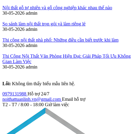
Nội thất gỗ tự nhiên và gỗ công nghiệp khác nhau thế nào
30-05-2026
admin
So sánh làm nội thất trọn gói và làm riêng lẻ
30-05-2026
admin
Thi công nội thất nhà phố: Những điều cần biết trước khi làm
30-05-2026
admin
Thi Công Nội Thất Văn Phòng Hiện Đại: Giải Pháp Tối Ưu Không
Gian Làm Việc
30-05-2026
admin
Lỗi:
Không tìm thấy biểu mẫu liên hệ.
0979131988
Hỗ trợ 24/7
noithattuanlinh.vn@gmail.com
Email hỗ trợ
T2 - T7 / 8:00 - 18:00
Giờ làm việc