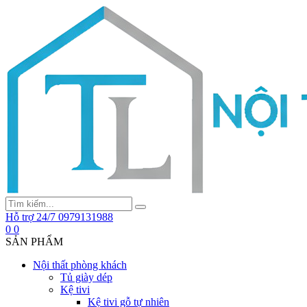
Hỗ trợ 24/7
0979131988
0
0
SẢN PHẨM
Nội thất phòng khách
Tủ giày dép
Kệ tivi
Kệ tivi gỗ tự nhiên