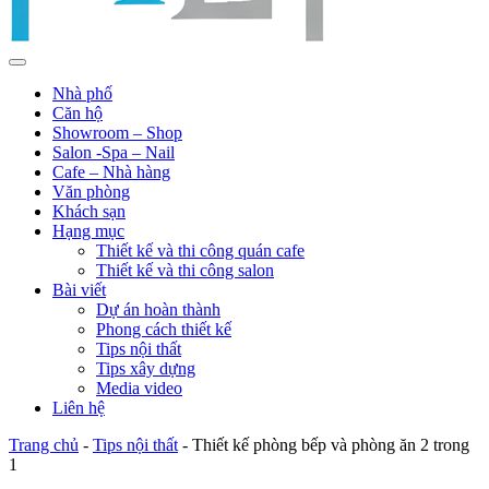
Nhà phố
Căn hộ
Showroom – Shop
Salon -Spa – Nail
Cafe – Nhà hàng
Văn phòng
Khách sạn
Hạng mục
Thiết kế và thi công quán cafe
Thiết kế và thi công salon
Bài viết
Dự án hoàn thành
Phong cách thiết kế
Tips nội thất
Tips xây dựng
Media video
Liên hệ
Trang chủ
-
Tips nội thất
-
Thiết kế phòng bếp và phòng ăn 2 trong
1