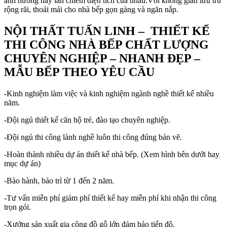
ảnh hưởng hay lấn chiếm diện tích của nhau.Với không gian lưu trữ
rộng rãi, thoải mái cho nhà bếp gọn gàng và ngăn nắp.
NỘI THẤT TUẤN LINH – THIẾT KẾ
THI CÔNG NHÀ BẾP CHẤT LƯỢNG
CHUYÊN NGHIỆP – NHANH ĐẸP –
MẪU BẾP THEO YÊU CẦU
-Kinh nghiệm làm việc và kinh nghiệm ngành nghề thiết kế nhiều
năm.
-Đội ngủ thiết kế căn hộ trẻ, đào tạo chuyên nghiệp.
-Đội ngủ thi công lành nghề luôn thi công đúng bản vẽ.
-Hoàn thành nhiều dự án thiết kế nhà bếp. (Xem hình bên dưới hay
mục dự án)
-Bào hành, bảo trì từ 1 đến 2 năm.
-Tư vấn miễn phí giảm phí thiết kế hay miễn phí khi nhận thi công
trọn gói.
-Xưởng sản xuất gia công đồ gỗ lớn đảm bảo tiến độ.