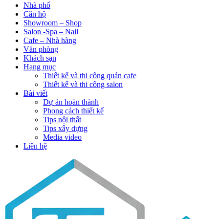
Nhà phố
Căn hộ
Showroom – Shop
Salon -Spa – Nail
Cafe – Nhà hàng
Văn phòng
Khách sạn
Hạng mục
Thiết kế và thi công quán cafe
Thiết kế và thi công salon
Bài viết
Dự án hoàn thành
Phong cách thiết kế
Tips nội thất
Tips xây dựng
Media video
Liên hệ