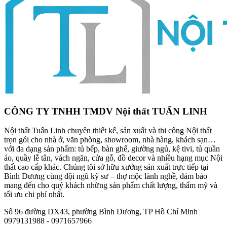
CÔNG TY TNHH TMDV Nội thất TUẤN LINH
Nội thất Tuấn Linh chuyên thiết kế, sản xuất và thi công Nội thất
trọn gói cho nhà ở, văn phòng, showroom, nhà hàng, khách sạn…
với đa dạng sản phẩm: tủ bếp, bàn ghế, giường ngủ, kệ tivi, tủ quần
áo, quầy lễ tân, vách ngăn, cửa gỗ, đồ decor và nhiều hạng mục Nội
thất cao cấp khác. Chúng tôi sở hữu xưởng sản xuất trực tiếp tại
Bình Dương cùng đội ngũ kỹ sư – thợ mộc lành nghề, đảm bảo
mang đến cho quý khách những sản phẩm chất lượng, thẩm mỹ và
tối ưu chi phí nhất.
Số 96 đường DX43, phường Bình Dương, TP Hồ Chí Minh
0979131988 - 0971657966