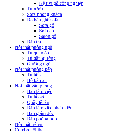
Kệ tivi gỗ công nghiệp
Tủ rượu
Sofa phòng khách
Bộ bàn ghế sofa
Sofa gỗ
Sofa da
Salon gỗ
Bàn trà
Nội thất phòng ngủ
Tủ quần áo
Tủ đầu giường
Giường ngủ
Nội thất phòng bếp
Tủ bếp
Bộ bàn ăn
Nội thất văn phòng
Bàn làm việc
Tủ hồ sơ
Quầy lễ tân
Bàn làm việc nhân viên
Bàn giám đốc
Bàn phòng họp
Nội thất trẻ em
Combo nội thất