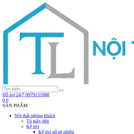
Hỗ trợ 24/7
0979131988
0
0
SẢN PHẨM
Nội thất phòng khách
Tủ giày dép
Kệ tivi
Kệ tivi gỗ tự nhiên