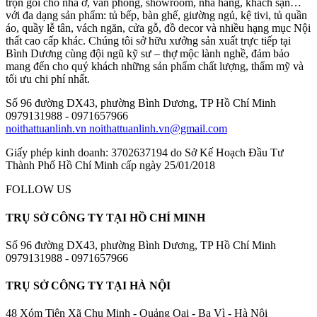
trọn gói cho nhà ở, văn phòng, showroom, nhà hàng, khách sạn…
với đa dạng sản phẩm: tủ bếp, bàn ghế, giường ngủ, kệ tivi, tủ quần
áo, quầy lễ tân, vách ngăn, cửa gỗ, đồ decor và nhiều hạng mục Nội
thất cao cấp khác. Chúng tôi sở hữu xưởng sản xuất trực tiếp tại
Bình Dương cùng đội ngũ kỹ sư – thợ mộc lành nghề, đảm bảo
mang đến cho quý khách những sản phẩm chất lượng, thẩm mỹ và
tối ưu chi phí nhất.
Số 96 đường DX43, phường Bình Dương, TP Hồ Chí Minh
0979131988 - 0971657966
noithattuanlinh.vn
noithattuanlinh.vn@gmail.com
Giấy phép kinh doanh: 3702637194 do Sở Kế Hoạch Đầu Tư
Thành Phố Hồ Chí Minh cấp ngày 25/01/2018
FOLLOW US
TRỤ SỞ CÔNG TY TẠI HỒ CHÍ MINH
Số 96 đường DX43, phường Bình Dương, TP Hồ Chí Minh
0979131988 - 0971657966
TRỤ SỞ CÔNG TY TẠI HÀ NỘI
48 Xóm Tiên Xã Chu Minh - Quảng Oai - Ba Vì - Hà Nội