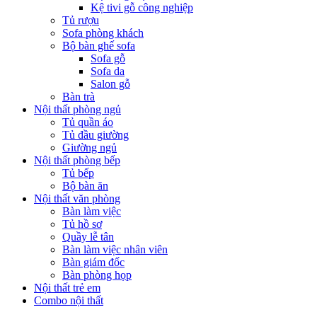
Kệ tivi gỗ công nghiệp
Tủ rượu
Sofa phòng khách
Bộ bàn ghế sofa
Sofa gỗ
Sofa da
Salon gỗ
Bàn trà
Nội thất phòng ngủ
Tủ quần áo
Tủ đầu giường
Giường ngủ
Nội thất phòng bếp
Tủ bếp
Bộ bàn ăn
Nội thất văn phòng
Bàn làm việc
Tủ hồ sơ
Quầy lễ tân
Bàn làm việc nhân viên
Bàn giám đốc
Bàn phòng họp
Nội thất trẻ em
Combo nội thất