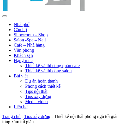
Nhà phố
Căn hộ
Showroom – Shop
Salon -Spa – Nail
Cafe – Nhà hàng
Văn phòng
Khách sạn
Hạng mục
Thiết kế và thi công quán cafe
Thiết kế và thi công salon
Bài viết
Dự án hoàn thành
Phong cách thiết kế
Tips nội thất
Tips xây dựng
Media video
Liên hệ
Trang chủ
-
Tips xây dựng
-
Thiết kế nội thất phòng ngủ tối giản
tông xám tối giản