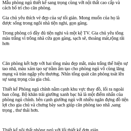
Mẫu phòng ngủ thiết kế sang trọng cùng với nội thất cao cấp và
cách bố trí cho căn phòng.
Gia chủ yêu thích vẻ đẹp của sự tối giản. Mong muốn của họ là
được sống trong ngôi nhà tiện nghi, gọn gàng.
Trong phòng có đầy đủ tiện nghi và một kệ TV. Gia chủ yêu tông
màu trắng vì trông nhà cửa gọn gàng, sạch sẽ, thoáng mát,rộng rãi
hơn
Căn phòng kết hợp với hai tông màu đẹp mắt, màu trắng thể hiện sự
tao nhã, màu xám tạo sự trầm ấm tạo cho phòng ngủ vô cùng lãng
mạng và tràn ngập yêu thương. Nhìn tổng quát căn phòng toát lên
sự sang trọng của gia chủ.
Thiết kế Phòng ngủ chính nằm cạnh khu vực thay đồ, lối ra ngoài
ban công. Bộ khăn trải giường xanh bạc hà là một điểm nhấn của
phòng ngủ chính. bên cạnh giường ngủ với nhiều ngăn đựng đồ tiện
lợi cho gia chủ và chưng bày sach giúp căn phòng tao nhã ,sang
trọng , thư thái hơn.
Thiết kế nội thất phòng ngủ với lối thiết kế đơn giản.