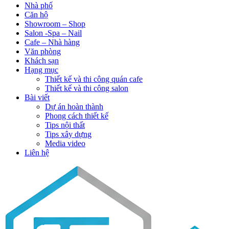
Nhà phố
Căn hộ
Showroom – Shop
Salon -Spa – Nail
Cafe – Nhà hàng
Văn phòng
Khách sạn
Hạng mục
Thiết kế và thi công quán cafe
Thiết kế và thi công salon
Bài viết
Dự án hoàn thành
Phong cách thiết kế
Tips nội thất
Tips xây dựng
Media video
Liên hệ