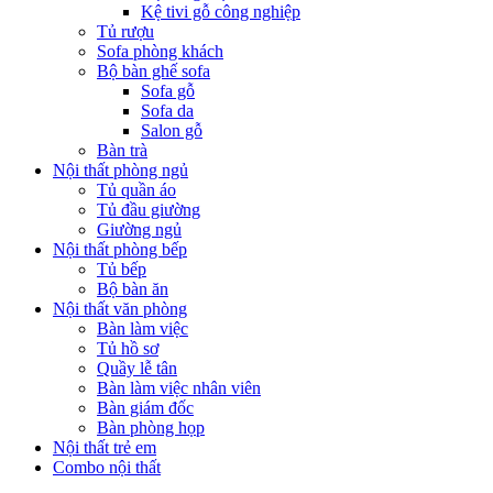
Kệ tivi gỗ công nghiệp
Tủ rượu
Sofa phòng khách
Bộ bàn ghế sofa
Sofa gỗ
Sofa da
Salon gỗ
Bàn trà
Nội thất phòng ngủ
Tủ quần áo
Tủ đầu giường
Giường ngủ
Nội thất phòng bếp
Tủ bếp
Bộ bàn ăn
Nội thất văn phòng
Bàn làm việc
Tủ hồ sơ
Quầy lễ tân
Bàn làm việc nhân viên
Bàn giám đốc
Bàn phòng họp
Nội thất trẻ em
Combo nội thất