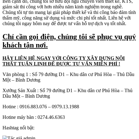
Bên cạnh đó, chúng tôi sở hữu đội ngũ chuyên viên thiết kế, KTS,
giám sát thi công với hơn nhiều năm kinh nghiệm trong nghề.
Chúng tôi tự tin mang lại giải pháp thiết kế và thi công bảo đảm tính
thẩm mỹ, công năng sử dụng và mức chi phí tốt nhất. Liên hệ với
chúng tôi ngay hôm nay để được tư vấn hỗ trợ dịch vụ tốt nhất.
Chỉ cần gọi điện, chúng tôi sẽ phục vụ quý
khách tận nơi.
HÃY LIÊN HỆ NGAY VỚI CÔNG TY XÂY DỰNG NỘI
THẤT TUẤN LINH ĐỂ ĐƯỢC TƯ VẤN MIỄN PHÍ !
Văn phòng 1 : Số 79 đường D1 – Khu dân cư Phú Hòa – Thủ Dầu
Một – Bình Dương
Xưởng Sản Xuất : Số 79 đường D1 – Khu dân cư Phú Hòa – Thủ
Dầu Một – Bình Dương
Hotine : 0916.883.076 – 0979.13.1988
Hotine máy bàn : ‭0274.46.6363
Hashtag nổi bật: