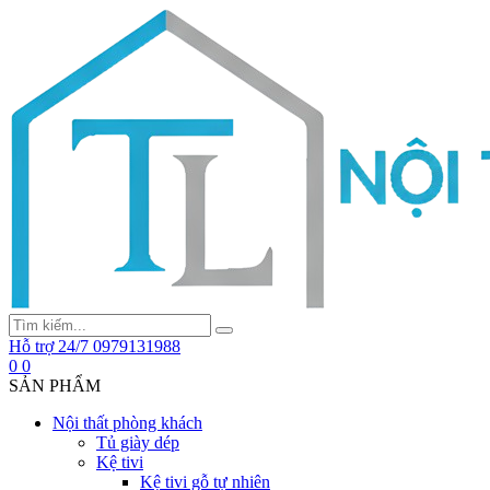
Hỗ trợ 24/7
0979131988
0
0
SẢN PHẨM
Nội thất phòng khách
Tủ giày dép
Kệ tivi
Kệ tivi gỗ tự nhiên