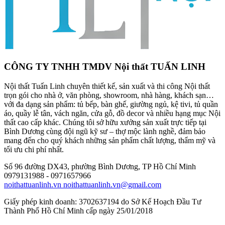
CÔNG TY TNHH TMDV Nội thất TUẤN LINH
Nội thất Tuấn Linh chuyên thiết kế, sản xuất và thi công Nội thất
trọn gói cho nhà ở, văn phòng, showroom, nhà hàng, khách sạn…
với đa dạng sản phẩm: tủ bếp, bàn ghế, giường ngủ, kệ tivi, tủ quần
áo, quầy lễ tân, vách ngăn, cửa gỗ, đồ decor và nhiều hạng mục Nội
thất cao cấp khác. Chúng tôi sở hữu xưởng sản xuất trực tiếp tại
Bình Dương cùng đội ngũ kỹ sư – thợ mộc lành nghề, đảm bảo
mang đến cho quý khách những sản phẩm chất lượng, thẩm mỹ và
tối ưu chi phí nhất.
Số 96 đường DX43, phường Bình Dương, TP Hồ Chí Minh
0979131988 - 0971657966
noithattuanlinh.vn
noithattuanlinh.vn@gmail.com
Giấy phép kinh doanh: 3702637194 do Sở Kế Hoạch Đầu Tư
Thành Phố Hồ Chí Minh cấp ngày 25/01/2018