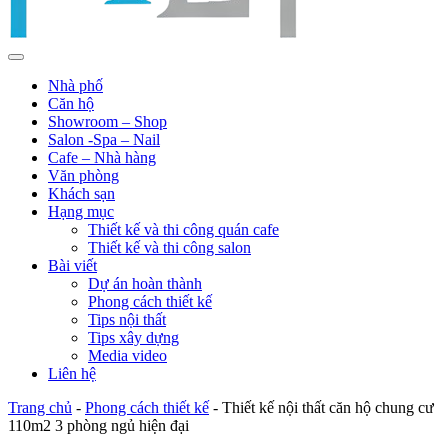
Nhà phố
Căn hộ
Showroom – Shop
Salon -Spa – Nail
Cafe – Nhà hàng
Văn phòng
Khách sạn
Hạng mục
Thiết kế và thi công quán cafe
Thiết kế và thi công salon
Bài viết
Dự án hoàn thành
Phong cách thiết kế
Tips nội thất
Tips xây dựng
Media video
Liên hệ
Trang chủ
-
Phong cách thiết kế
-
Thiết kế nội thất căn hộ chung cư
110m2 3 phòng ngủ hiện đại