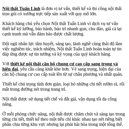
Nội thất Tuấn Linh
là đơn vị tư vấn, thiết kế và thi công nội thất
trọn gói có xưởng trực tiếp sản xuất với quy mô lớn.
Khách hàng chủ yếu chọn Nội thất Tuấn Linh vì dịch vụ tư vấn
thiết kế kỹ lưỡng, bảo hành, bảo trì nhanh gọn, chu đáo, giá cả lại
cạnh tranh mà vẫn đảm bảo được chất lượng.
Đội ngũ nhân lực tâm huyết, sáng tạo, lành nghề cùng thái độ làm
việc nghiêm túc, trách nhiệm, Nội thất Tuấn Linh hoàn toàn tự tin
đáp ứng được sự tin tưởng và kỳ vọng của quý khách hàng.
Với
thiết kế nội thất căn hộ chung cư cao cấp sang trọng và
hiện đại
, yêu cầu càng khắt khe hơn. Vẻ sang trọng, hiện đại của
căn hộ chung cư cao cấp toát lên từ sự chân phương và nhất quán.
Thiết kế chú trọng tính đơn giản, loại bỏ những chi tiết rườm rà, rối
mắt trong đường nét trong trang trí.
Nội thất được sử dụng tiết chế và đắt giá, vận dụng tối đa công
năng.
Ở mỗi phòng chức năng, nội thất được chăm chút và sáng tạo trong
từng chi tiết, thiết kế theo một tiêu chí khác nhau tạo nét riêng biệt
phân chia từng khu vực nhưng lại phải hài hòa trong một tổng thể.