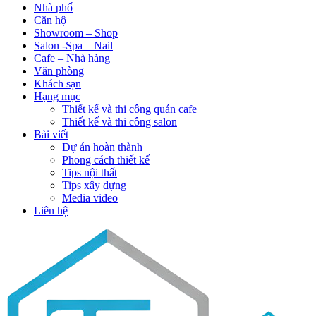
Nhà phố
Căn hộ
Showroom – Shop
Salon -Spa – Nail
Cafe – Nhà hàng
Văn phòng
Khách sạn
Hạng mục
Thiết kế và thi công quán cafe
Thiết kế và thi công salon
Bài viết
Dự án hoàn thành
Phong cách thiết kế
Tips nội thất
Tips xây dựng
Media video
Liên hệ