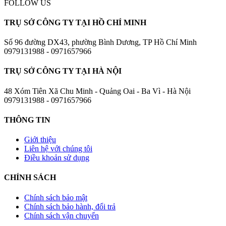
FOLLOW US
TRỤ SỞ CÔNG TY TẠI HỒ CHÍ MINH
Số 96 đường DX43, phường Bình Dương, TP Hồ Chí Minh
0979131988 - 0971657966
TRỤ SỞ CÔNG TY TẠI HÀ NỘI
48 Xóm Tiên Xã Chu Minh - Quảng Oai - Ba Vì - Hà Nội
0979131988 - 0971657966
THÔNG TIN
Giới thiệu
Liên hệ với chúng tôi
Điều khoản sử dụng
CHÍNH SÁCH
Chính sách bảo mật
Chính sách bảo hành, đổi trả
Chính sách vận chuyển