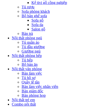
Kệ tivi gỗ công nghiệp
Tủ rượu
Sofa phòng khách
Bộ bàn ghế sofa
Sofa gỗ
Sofa da
Salon gỗ
Bàn trà
Nội thất phòng ngủ
Tủ quần áo
Tủ đầu giường
Giường ngủ
Nội thất phòng bếp
Tủ bếp
Bộ bàn ăn
Nội thất văn phòng
Bàn làm việc
Tủ hồ sơ
Quầy lễ tân
Bàn làm việc nhân viên
Bàn giám đốc
Bàn phòng họp
Nội thất trẻ em
Combo nội thất