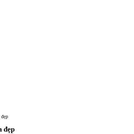
n đẹp
n đẹp