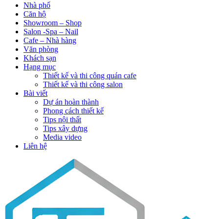
Nhà phố
Căn hộ
Showroom – Shop
Salon -Spa – Nail
Cafe – Nhà hàng
Văn phòng
Khách sạn
Hạng mục
Thiết kế và thi công quán cafe
Thiết kế và thi công salon
Bài viết
Dự án hoàn thành
Phong cách thiết kế
Tips nội thất
Tips xây dựng
Media video
Liên hệ