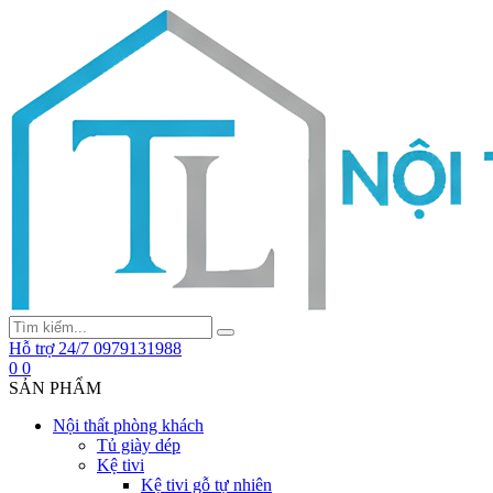
Hỗ trợ 24/7
0979131988
0
0
SẢN PHẨM
Nội thất phòng khách
Tủ giày dép
Kệ tivi
Kệ tivi gỗ tự nhiên