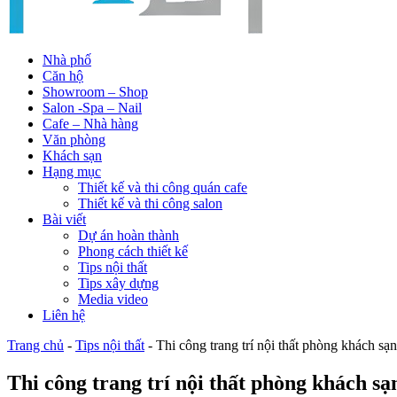
Nhà phố
Căn hộ
Showroom – Shop
Salon -Spa – Nail
Cafe – Nhà hàng
Văn phòng
Khách sạn
Hạng mục
Thiết kế và thi công quán cafe
Thiết kế và thi công salon
Bài viết
Dự án hoàn thành
Phong cách thiết kế
Tips nội thất
Tips xây dựng
Media video
Liên hệ
Trang chủ
-
Tips nội thất
-
Thi công trang trí nội thất phòng khách sạ
Thi công trang trí nội thất phòng khách sạ